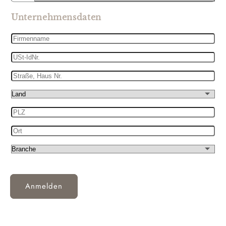
Unternehmensdaten
Firmenname
USt-
IdNr.
Straße,
Haus
Land
Nr.
PLZ
Ort
Branche
Anmelden