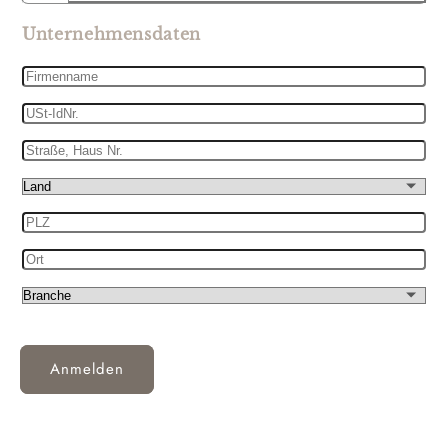
Unternehmensdaten
Firmenname
USt-
IdNr.
Straße,
Haus
Land
Nr.
PLZ
Ort
Branche
Anmelden