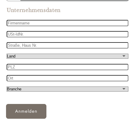
Unternehmensdaten
Firmenname
USt-
IdNr.
Straße,
Haus
Land
Nr.
PLZ
Ort
Branche
Anmelden