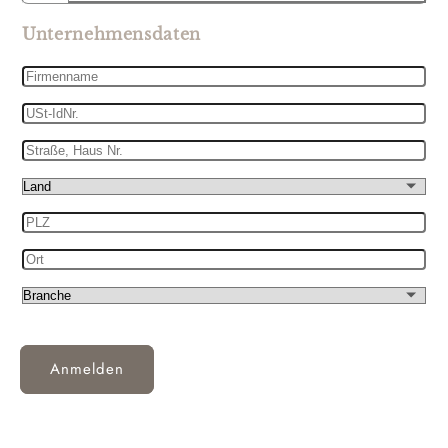
Unternehmensdaten
Firmenname
USt-
IdNr.
Straße,
Haus
Land
Nr.
PLZ
Ort
Branche
Anmelden