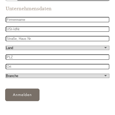
Unternehmensdaten
Firmenname
USt-
IdNr.
Straße,
Haus
Land
Nr.
PLZ
Ort
Branche
Anmelden