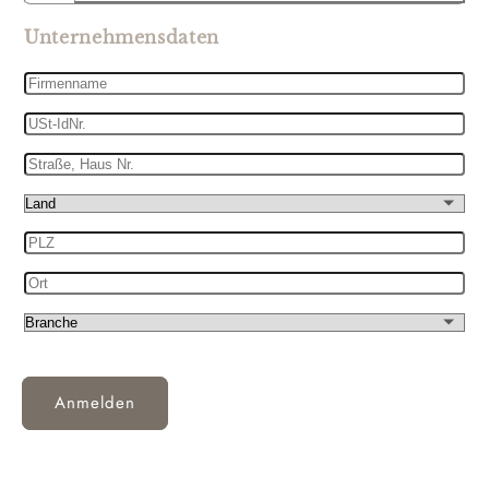
Unternehmensdaten
Firmenname
USt-
IdNr.
Straße,
Haus
Land
Nr.
PLZ
Ort
Branche
Anmelden