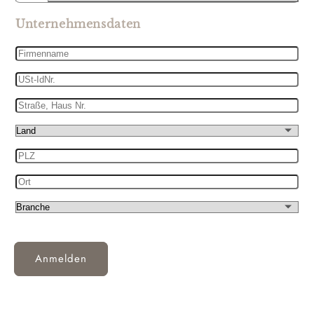
Unternehmensdaten
Firmenname
USt-
IdNr.
Straße,
Haus
Land
Nr.
PLZ
Ort
Branche
Anmelden