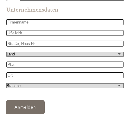
Unternehmensdaten
Firmenname
USt-
IdNr.
Straße,
Haus
Land
Nr.
PLZ
Ort
Branche
Anmelden